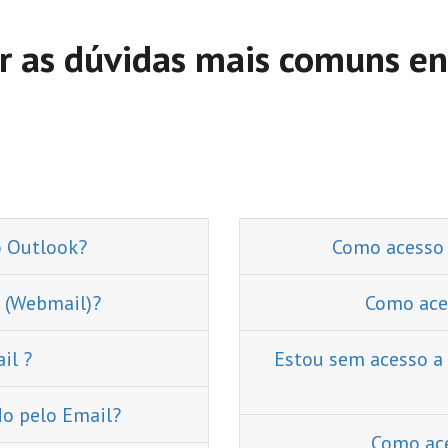
ir as dúvidas mais comuns ent
o Outlook?
Como acesso 
 (Webmail)?
Como aces
il ?
Estou sem acesso a
o pelo Email?
Como ace