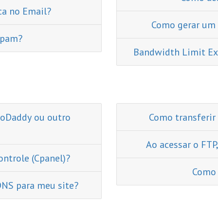
ca no Email?
Como gerar um
 Spam?
Bandwidth Limit Exc
GoDaddy ou outro
Como transferir 
Ao acessar o FTP
ntrole (Cpanel)?
Como 
NS para meu site?